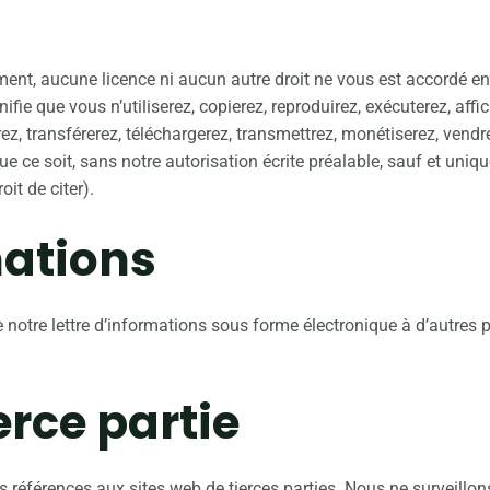
ent, aucune licence ni aucun autre droit ne vous est accordé en 
gnifie que vous n’utiliserez, copierez, reproduirez, exécuterez, aff
erez, transférerez, téléchargerez, transmettrez, monétiserez, v
 ce soit, sans notre autorisation écrite préalable, sauf et uniq
it de citer).
mations
otre lettre d’informations sous forme électronique à d’autres pe
erce partie
es références aux sites web de tierces parties. Nous ne surveillo