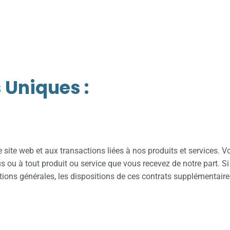
es conditions général
 Uniques :
a dernière fois le 29 septembre 2024
 site web et aux transactions liées à nos produits et services. V
s ou à tout produit ou service que vous recevez de notre part. S
tions générales, les dispositions de ces contrats supplémentair