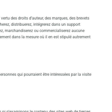
vertu des droits d’auteur, des marques, des brevets
icherez, distribuerez, intégrerez dans un support
endrez, marchandiserez ou commercialiserez aucune
uement dans la mesure où il en est stipulé autrement
rsonnes qui pourraient être intéressées par la visite
ns ni n’examinons le contenu des sites web de tierces