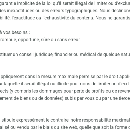
rantie implicite de la loi qu’il serait illégal de limiter ou d’exc
nir des inexactitudes ou des erreurs typographiques. Nous déclin
bilité, l’exactitude ou l’exhaustivité du contenu. Nous ne garanti
à vos besoins ;
rrompue, opportune, sûre ou sans erreur.
tituer un conseil juridique, financier ou médical de quelque natu
appliqueront dans la mesure maximale permise par le droit applica
laquelle il serait illégal ou illicite pour nous de limiter ou d’e
ts (y compris les dommages pour perte de profits ou de revenus,
ent de biens ou de données) subis par vous ou par une tierce pa
 stipule expressément le contraire, notre responsabilité maxi
alisé ou vendu par le biais du site web, quelle que soit la forme d