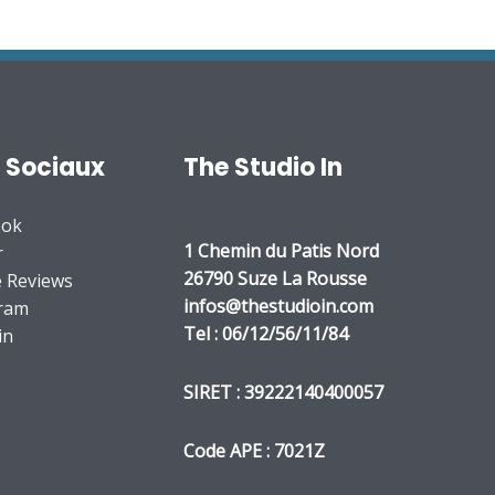
 Sociaux
The Studio In
ook
1 Chemin du Patis Nord
r
26790 Suze La Rousse
 Reviews
infos@thestudioin.com​
gram
Tel : 06/12/56/11/84
in
SIRET : 39222140400057
Code APE : 7021Z